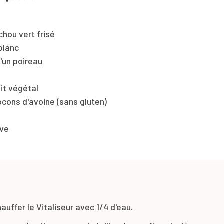
chou vert frisé
blanc
d'un poireau
ait végétal
ocons d'avoine (sans gluten)
ive
auffer le Vitaliseur avec 1/4 d'eau.