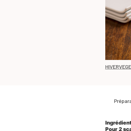
HIVER
VEGE
Prépar
Ingrédien
Pour 2 sc