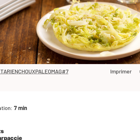
TARIEN
CHOUX
PALEO
MAG#7
Imprimer
ation:
7 min
ts
arpaccie