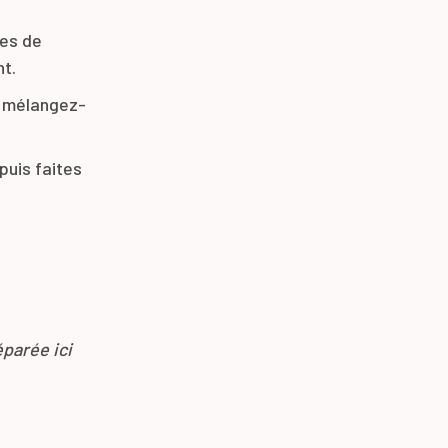
tes de
nt.
s mélangez-
puis faites
éparée ici