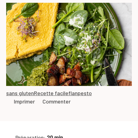
sans gluten
Recette facile
flan
pesto
Imprimer
Commenter
Préparation:
20 min