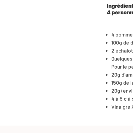
Ingrédien
4 person
4 pommes
100g de d
2 échalo
Quelques
Pour le p
20g d’am
150g de l
20g (envi
4 à 5 c à 
Vinaigre 