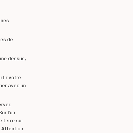
ines
tes de
enne dessus,
rtir votre
nner avec un
erver.
ur l’un
 terre sur
. Attention