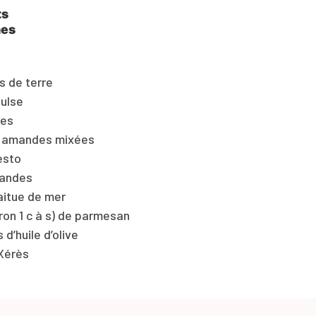
ts
nes
 de terre
ulse
tes
 amandes mixées
esto
andes
aitue de mer
ron 1 c à s) de parmesan
s d’huile d’olive
Xérès