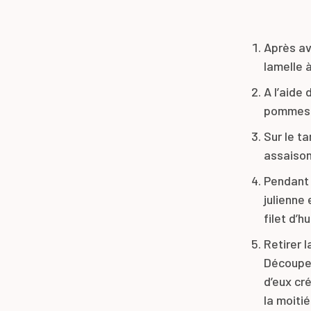
Après av
lamelle 
A l’aide 
pommes d
Sur le ta
assaison
Pendant 
julienne
filet d’h
Retirer l
Découper 
d’eux cr
la moitié