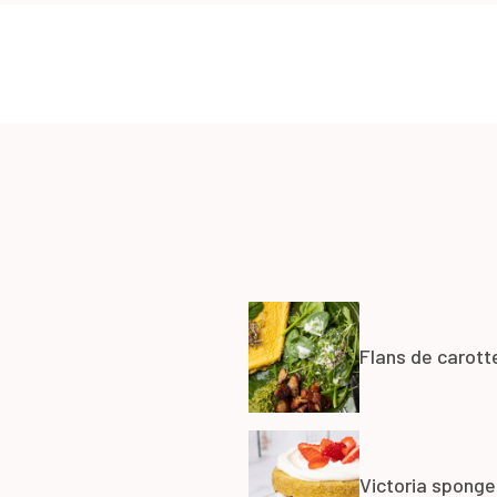
Flans de carott
Victoria sponge