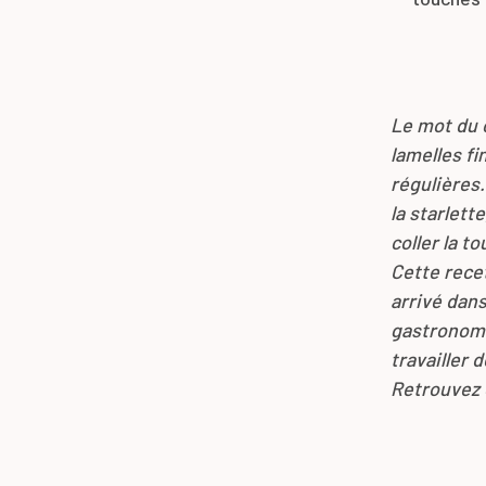
Le mot du
lamelles f
régulières.
la starlett
coller la to
Cette rece
arrivé dans
gastronomie
travailler 
Retrouvez 