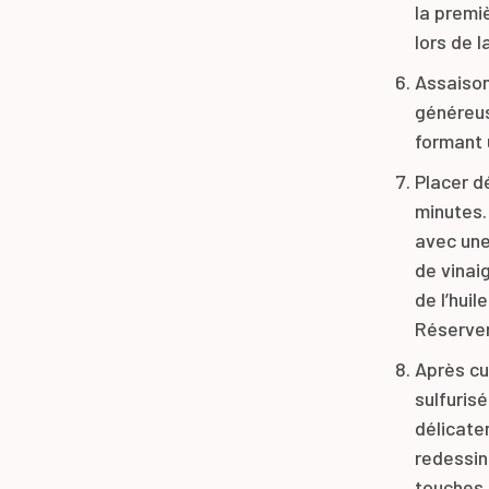
la premiè
lors de l
Assaison
généreus
formant 
Placer dé
minutes.
avec une
de vinaig
de l’hui
Réserver
Après cu
sulfurisé
délicate
redessin
touches 