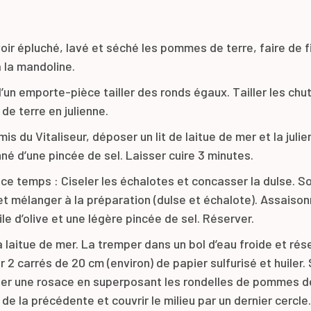
oir épluché, lavé et séché les pommes de terre, faire de f
à la mandoline.
d’un emporte-pièce tailler des ronds égaux. Tailler les chu
e terre en julienne.
mis du Vitaliseur, déposer un lit de laitue de mer et la juli
né d’une pincée de sel. Laisser cuire 3 minutes.
ce temps : Ciseler les échalotes et concasser la dulse. So
 et mélanger à la préparation (dulse et échalote). Assaiso
uile d’olive et une légère pincée de sel. Réserver.
a laitue de mer. La tremper dans un bol d’eau froide et rés
2 carrés de 20 cm (environ) de papier sulfurisé et huiler. S
éer une rosace en superposant les rondelles de pommes de
 de la précédente et couvrir le milieu par un dernier cercle