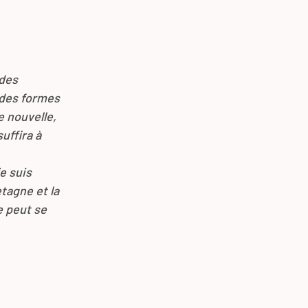
 des
 des formes
e nouvelle,
uffira à
e suis
etagne et la
e peut se