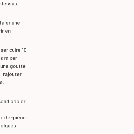
e dessus
taler une
ir en
ser cuire 10
es mixer
 une goutte
, rajouter
e.
cond papier
porte-pièce
uelques