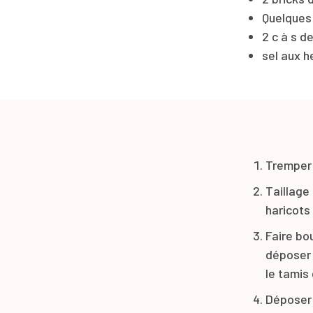
Quelques 
2 c à s de
sel aux h
Tremper 
Taillage 
haricots
Faire bou
déposer 
le tamis 
Déposer e