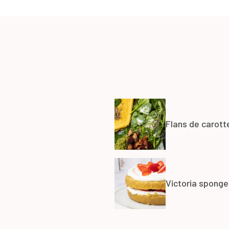
Flans de carott
Victoria sponge