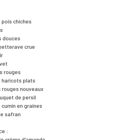
 pois chiches
es
s douces
betterave crue
ir
avet
ns rouges
 haricots plats
s rouges nouveaux
ouquet de persil
e cumin en graines
de safran
ce :
 de crème d'amande