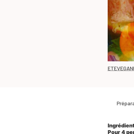
ETE
VEGAN
Prépar
Ingrédien
Pour 4 pe