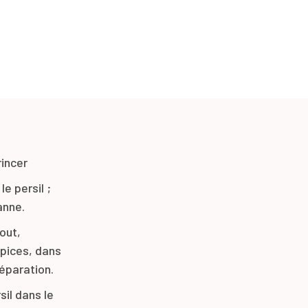
rincer
e persil ;
anne.
bout,
épices, dans
réparation.
sil dans le