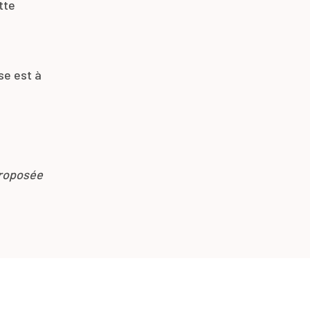
tte
se est à
proposée