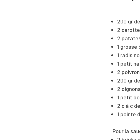
200 gr de
2 carott
2 patate
1 grosse 
1 radis no
1 petit n
2 poivro
200 gr de
2 oignon
1 petit b
2 c à c d
1 pointe 
Pour la sau
2 bricks