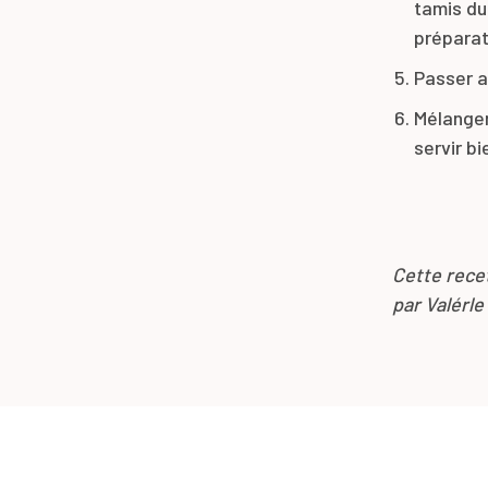
tamis du 
préparat
Passer a
Mélanger
servir b
Cette rece
par Valérl