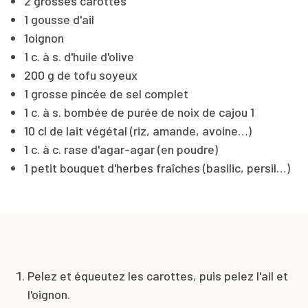
2 grosses carottes
1 gousse d'ail
1oignon
1 c. à s. d'huile d'olive
200 g de tofu soyeux
1 grosse pincée de sel complet
1 c. à s. bombée de purée de noix de cajou 1
10 cl de lait végétal (riz, amande, avoine…)
1 c. à c. rase d'agar-agar (en poudre)
1 petit bouquet d'herbes fraîches (basilic, persil…)
Pelez et équeutez les carottes, puis pelez l'ail et
l'oignon.