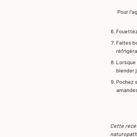
Pour l'a
Fouettez 
Faites b
réfrigéra
Lorsque l
blender 
Pochez s
amandes
Cette recet
naturopathe