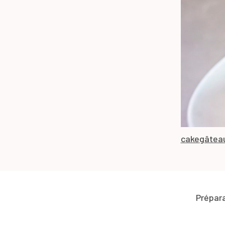
cake
gâtea
Prépar