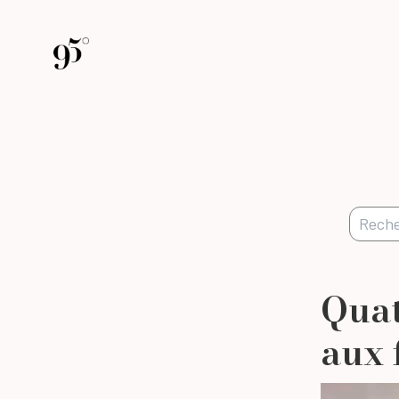
Quat
aux 