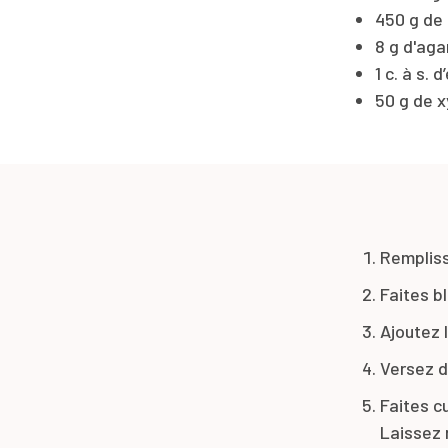
450 g de
8 g d'aga
1 c. à s. 
50 g de xy
Remplisse
Faites b
Ajoutez l
Versez d
Faites c
Laissez r