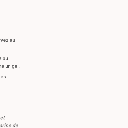
rvez au
z au
e un gel.
ues
 et
farine de