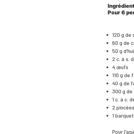
Ingrédien
Pour 6 pe
120 g de 
60 g de 
50 g d'hu
2 c. à s. d
4 œufs
110 g de 
40 g de f
300 g de
1 c. à c. 
2 pincées
1 barquet
Pour l'ag