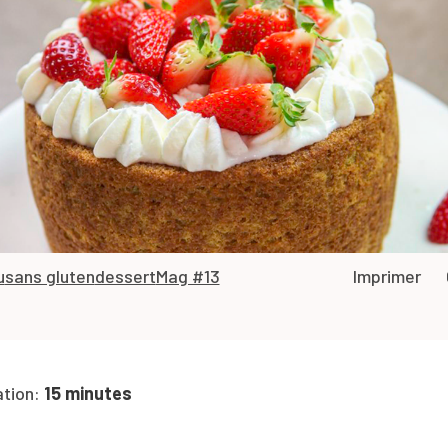
u
sans gluten
dessert
Mag #13
Imprimer
ation:
15 minutes