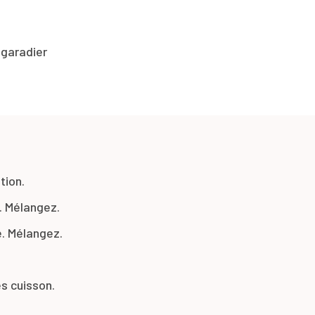
bigaradier
tion.
. Mélangez.
e. Mélangez.
s cuisson.