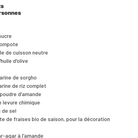
ts
rsonnes
sucre
compote
ile de cuisson neutre
'huile d'olive
farine de sorgho
arine de riz complet
 poudre d'amande
de levure chimique
 de sel
te de fraises bio de saison, pour la décoration
ar-agar à l'amande