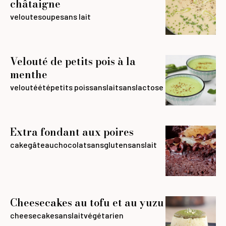
châtaigne
veloute
soupe
sans lait
Velouté de petits pois à la
menthe
velouté
été
petits pois
sanslait
sanslactose
Extra fondant aux poires
cake
gâteau
chocolat
sansgluten
sanslait
Cheesecakes au tofu et au yuzu
cheesecake
sanslait
végétarien