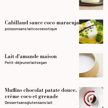
Cabillaud sauce coco-maracuja
poisson
sans lait
coco
exotique
Lait d'amande maison
Petit-déjeuner
lait
vegan
Muffins chocolat patate douce,
crème coco et grenade
Dessert
sansgluten
sans lait