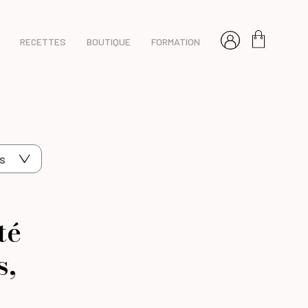
RECETTES
BOUTIQUE
FORMATION
s
té
s,