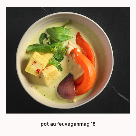
pot au feu
vegan
mag 18