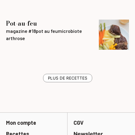
Pot-au-feu
magazine #18
pot au feu
microbiote
arthrose
PLUS DE RECETTES
Mon compte
CGV
Recettes
Newsletter